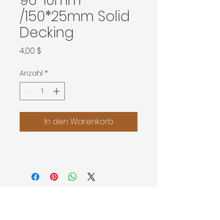
96*10mm
/150*25mm Solid
Decking
Preis
4,00 $
Anzahl
*
In den Warenkorb