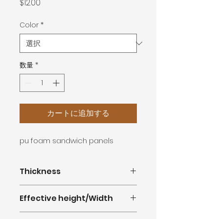
価
$12.00
格
Color
*
数量
*
カートに追加する
pu foam sandwich panels
Thickness
16mm
Effective height/Width
380mm