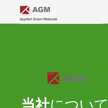
Applied Green Materials
当社
につい