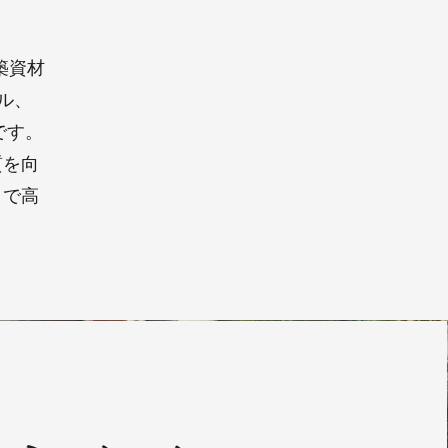
築資材
ル、
です。
質を向
トで高