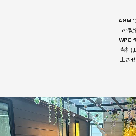
AGM
の製
WPC
当社
上さ