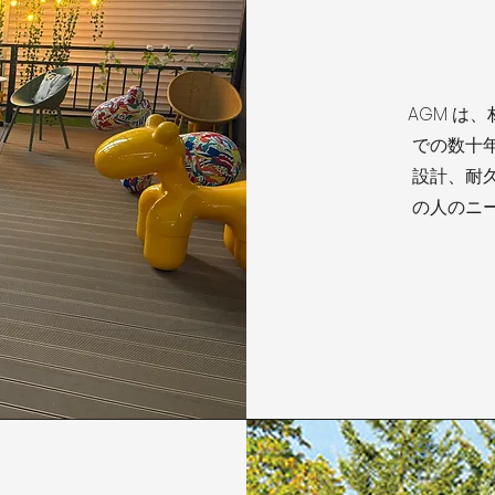
AGM は
での数十
設計、耐
の人のニ